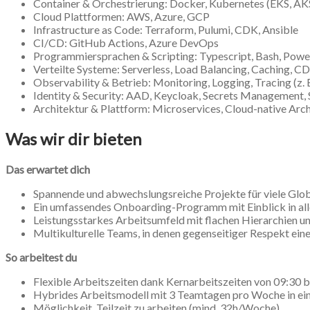
Container & Orchestrierung: Docker, Kubernetes (EKS, AK
Cloud Plattformen: AWS, Azure, GCP
Infrastructure as Code: Terraform, Pulumi, CDK, Ansible
CI/CD: GitHub Actions, Azure DevOps
Programmiersprachen & Scripting: Typescript, Bash, Powe
Verteilte Systeme: Serverless, Load Balancing, Caching, C
Observability & Betrieb: Monitoring, Logging, Tracing (z.
Identity & Security: AAD, Keycloak, Secrets Management, 
Architektur & Plattform: Microservices, Cloud-native Arc
Was wir dir bieten
Das erwartet dich
Spannende und abwechslungsreiche Projekte für viele Glob
Ein umfassendes Onboarding-Programm mit Einblick in all
Leistungsstarkes Arbeitsumfeld mit flachen Hierarchien 
Multikulturelle Teams, in denen gegenseitiger Respekt eine
So arbeitest du
Flexible Arbeitszeiten dank Kernarbeitszeiten von 09:30 b
Hybrides Arbeitsmodell mit 3 Teamtagen pro Woche in ein
Möglichkeit, Teilzeit zu arbeiten (mind. 32h/Woche)