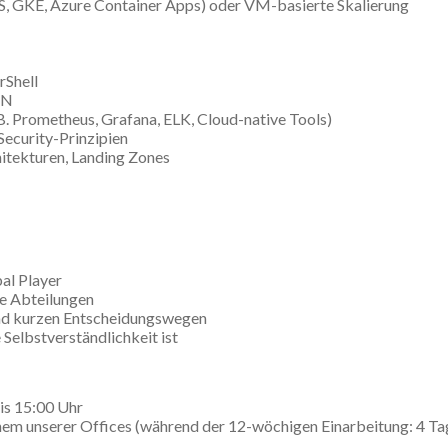
S, GKE, Azure Container Apps) oder VM-basierte Skalierung
rShell
DN
 B. Prometheus, Grafana, ELK, Cloud-native Tools)
Security-Prinzipien
hitekturen, Landing Zones
al Player
e Abteilungen
und kurzen Entscheidungswegen
 Selbstverständlichkeit ist
is 15:00 Uhr
em unserer Offices (während der 12-wöchigen Einarbeitung: 4 Ta