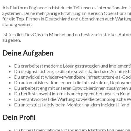
Als Platform Engineer:in bist du ein Teil unseres internationalen 
Systemen. Deine mehrjährige Erfahrung im Bereich Operations hil
für die Top-Firmen in Deutschland und übernehmen auch Wartung 
ständig weiter.
Ist für dich DevOps ein Mindset und du besitzt ein starkes Auto
zu gehen.
Deine Aufgaben
Du erarbeitest moderne Lösungsstrategien und implementi
Du designst sichere, resiliente sowie skalierbare Architektu
Du entwickelst wiederverwendbare Infrastructure-as-Code
Du automatisierst konsequent die Infrastruktur, Deployme
Du arbeitest eng mit unseren Entwickler:innen zusammen un
Du berätst sowohl intern als auch gegenüber unseren Kund
Du verantwortest die Wartung sowie die technologische 
Du unterstützt aktiv beim Monitoring, dem Incident Handl
Dein Profil
Du bringst mehrjährige Erfahrung im Platform Engineering