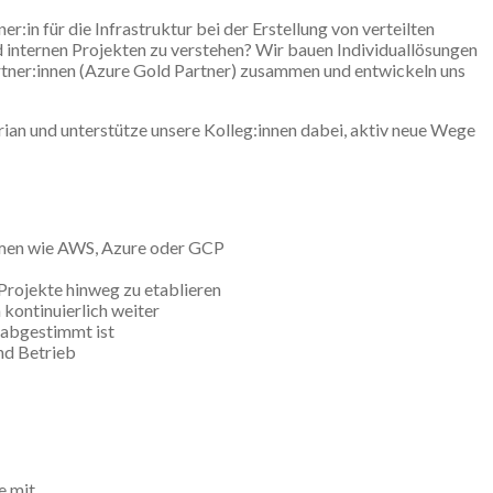
er:in für die Infrastruktur bei der Erstellung von verteilten
d internen Projekten zu verstehen? Wir bauen Individuallösungen
rtner:innen (Azure Gold Partner) zusammen und entwickeln uns
ian und unterstütze unsere Kolleg:innen dabei, aktiv neue Wege
ormen wie AWS, Azure oder GCP
rojekte hinweg zu etablieren
kontinuierlich weiter
e abgestimmt ist
nd Betrieb
e mit