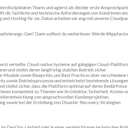
interdisziplinären Teams und agierst als die/der erste Ansprechpartn
ft dir, fachliche und technische Anforderungen von Kund:innen un
und Hosting für sie. Dabei arbeiten wir eng mit unseren Cloudpa
matisierungs-Gen? Dann solltest du weiterlesen. Werde #Appfactor
erst verteilte, Cloud-native Systeme auf gängigen Cloud-Plattf
ren und stellst deren langfristig stabilen Betrieb sicher
-Module sowie Blueprints, um Best Practices über verschiedene P
nts sowie Betriebsprozesse und entwickelst bestehende Lösungen 
d stellst sicher, dass die Plattform optimal auf deren Bedürfniss
:innen kompetent zu Themen wie Architektur, Sicherheit, Kosten u
Weiterentwicklung von anspruchsvollen Kundenprojekten
ing sowie bei der Erstellung von Disaster-Recovery-Strategien
, im DevOps-Umfeld oder in einer vergleichbaren technischen Roll