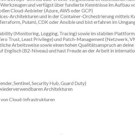
Werkzeugen und verfügst über fundierte Kenntnisse im Aufbau von
großen Cloud-Anbieter (Azure, AWS oder GCP)
vices-Architekturen und in der Container-Orchestrierung mittels
ie Terraform, Pulumi, CDK oder Ansible und bist erfahren im Um
ility (Monitoring, Logging, Tracing) sowie im stabilen Plattfor
. Zero Trust, Least Privilege) und Patch-Management (Netzwerk, V
rtliche Arbeitsweise sowie einen hohen Qualitätsanspruch an deine
 Englisch (B2-Niveau) und hast Freude an der Arbeit in internati
ender, Sentinel, Security Hub, Guard Duty)
 wiederverwendbaren Architekturen
 von Cloud-Infrastrukturen